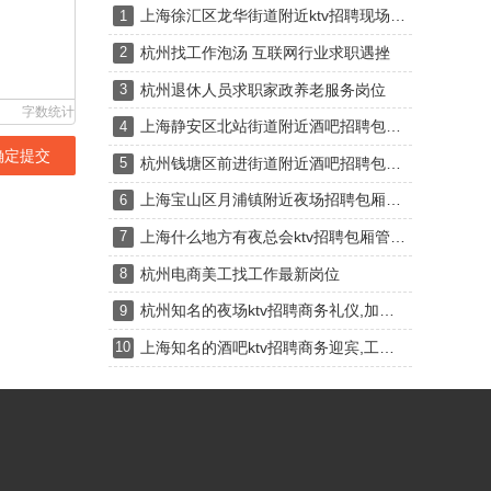
上海徐汇区龙华街道附近ktv招聘现场DJ,有哪些工作岗位
1
杭州找工作泡汤 互联网行业求职遇挫
2
杭州退休人员求职家政养老服务岗位
3
字数统计
上海静安区北站街道附近酒吧招聘包厢气氛租,一个月上几天班
4
确定提交
杭州钱塘区前进街道附近酒吧招聘包厢服务员,(不抽台费)
5
上海宝山区月浦镇附近夜场招聘包厢陪唱,是当天上班当天发薪吗？
6
上海什么地方有夜总会ktv招聘包厢管家,还有哪些职位
7
杭州电商美工找工作最新岗位
8
杭州知名的夜场ktv招聘商务礼仪,加班双倍工资吗？
9
上海知名的酒吧ktv招聘商务迎宾,工作时间和排班制度是怎样的？
10