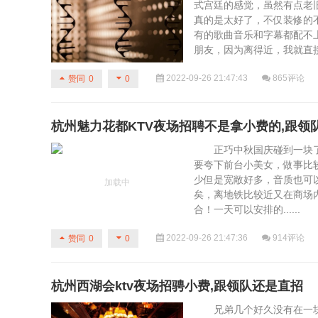
式宫廷的感觉，虽然有点老
真的是太好了，不仅装修的
有的歌曲音乐和字幕都配不
朋友，因为离得近，我就直接去了
2022-09-26 21:47:43
865评论
赞同
0
0
杭州魅力花都KTV夜场招聘不是拿小费的,跟领
正巧中秋国庆碰到一块了
要夸下前台小美女，做事比
少但是宽敞好多，音质也可
矣，离地铁比较近又在商场
合！一天可以安排的......
2022-09-26 21:47:36
914评论
赞同
0
0
杭州西湖会ktv夜场招骋小费,跟领队还是直招
兄弟几个好久没有在一块