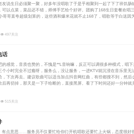
老友说生日必须聚一聚，好多年没唱歌了于是乎相聚到一起了下了班饥肠
，可以点菜，菜品还不错，师傅手艺给个好评。团购了168生日套餐欢唱
小哥哥直夸超级划算的，这些酒和爆米花就不止168了，唱歌等于白送因
497关注
电话
感觉，音质也赞的，不愧是**L音响嘛，反正可以调很多种模式，唱下
三个小时完全不过瘾呀，服务么，没让服务，一进KTV就沉浸在音乐里无
哈，下次再去。建议歌曲可以适当加点抖音网红曲，有些都搜不到，然后
歌后再切掉，那天是一下子给断的，直接黑屏。看了下时间还好一分钟就
515关注
件
有点意思……服务员不仅要忙给你们开机唱歌还要忙上火锅，态度很好