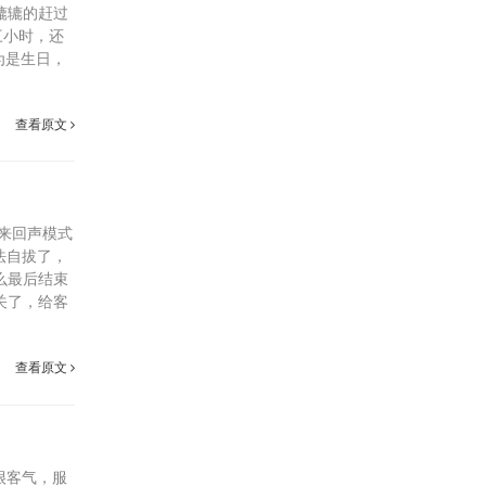
辘辘的赶过
三小时，还
为是生日，
查看原文
来回声模式
法自拔了，
么最后结束
关了，给客
查看原文
很客气，服