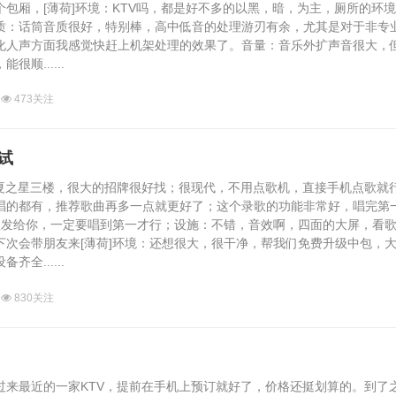
包厢，[薄荷]环境：KTV吗，都是好不多的以黑，暗，为主，厕所的环
质：话筒音质很好，特别棒，高中低音的处理游刃有余，尤其是对于非专
化人声方面我感觉快赶上机架处理的效果了。音量：音乐外扩声音很大，
顺......
473关注
试
之星三楼，很大的招牌很好找；很现代，不用点歌机，直接手机点歌就
唱的都有，推荐歌曲再多一点就更好了；这个录歌的功能非常好，唱完第
录歌发给你，一定要唱到第一才行；设施：不错，音效啊，四面的大屏，看
下次会带朋友来[薄荷]环境：还想很大，很干净，帮我们免费升级中包，
全......
830关注
最近的一家KTV，提前在手机上预订就好了，价格还挺划算的。到了