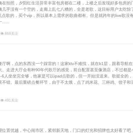
姨在拍照，夕阳红生活异常丰富包房都在二楼，上楼之后发现好多包房的
姨几乎没有一个空的，走廊上乱七八糟的，全是老歌，这目标用户太吃惊
机点歌的，买个vip，所以基本上需求的歌曲都有。但是就跨年的live歌没
...
868关注
厅啊，点的东西没一个踩雷的！这家ktv不难找，就在b1层，跟着导航
。走进大厅会有种90年代歌厅的感觉，前台配置甚至像酒店，不过都是小事
-6人坐坐完全够，他家是可以ipad点歌的，但一开始没送来。歌挺全的
不错。最后重磅点餐环节，由于不太饿，点了鸡米花、三杯鸡、饺子和豆腐干.
491关注
位置优越，中心闹市区，紧邻新天地，门口的灯光和招牌也太好看了吧