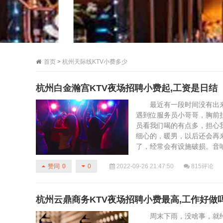
首页
>
杭州天际线KTV小费多少
杭州白金瀚宫KTV夜场招聘小费起,工资是日结
最近有一段时间没有出来
遇到位服务员小哥哥，胸前
员看我们喝的有点多，担心
细心的，暖男，以后还会再
了，经常会有设施破损。音响效果
2022-09-26 21:47:50
815评论
赞同
0
0
杭州云鼎商务KTV夜场招聘小费最高,工作好做
周末下雨，没啥事，就约了