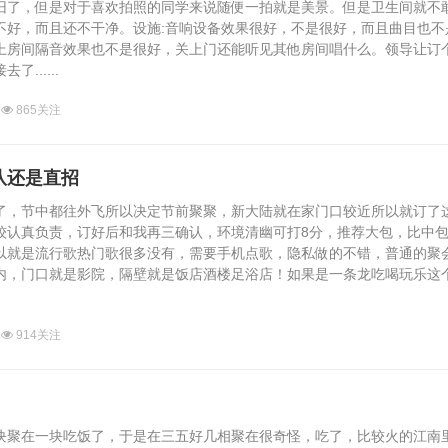
旧了，但是对于喜欢拍照的同学来说随便一拍就是美景。但是卫生间就不
不好，而且还不干净。设施:音响设备效果很好，不是很好，而且曲目也不
上房间隔音效果也不是很好，关上门还能听见其他房间唱什么。领导让订
......
865关注
队还是直招
，节中都往外飞所以决定节前聚聚，新大陆就在家门口较近所以就订了
较认真负责，订好后和我再三确认，环境清幽可打8分，推荐大包，比中
以就是流行歌热门歌很多没有，需要手机点歌，隐私做的不错，普通的聚
内，门口就是影院，隔壁就是饭店酒楼足浴店！如果是一条龙吃喝玩乐这
914关注
聚在一块吃饭了，于是在三五好几相聚在很奇怪，吃了，比较火的江南