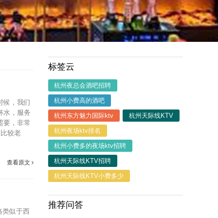
标签云
杭州夜总会酒吧招聘
杭州小费高的酒吧
时候，我们
杯水，服务
杭州东方魅力国际ktv
杭州天际线KTV
需要，非常
杭州夜场ktv排名
：比较老
杭州小费多的夜场ktv招聘
杭州天际线KTV招聘
查看原文
杭州天际线KTV小费多少
推荐问答
格类似于西