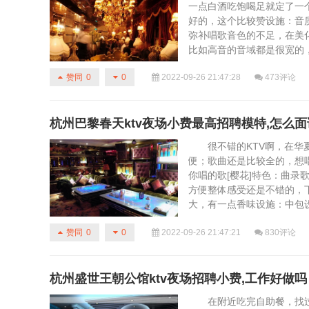
一点白酒吃饱喝足就定了一个
好的，这个比较赞设施：音
弥补唱歌音色的不足，在美
比如高音的音域都是很宽的，能很
2022-09-26 21:47:28
473评论
赞同
0
0
杭州巴黎春天ktv夜场小费最高招聘模特,怎么面
很不错的KTV啊，在华夏
便；歌曲还是比较全的，想
你唱的歌[樱花]特色：曲
方便整体感受还是不错的，
大，有一点香味设施：中包设备齐
2022-09-26 21:47:21
830评论
赞同
0
0
杭州盛世王朝公馆ktv夜场招聘小费,工作好做吗
在附近吃完自助餐，找过来