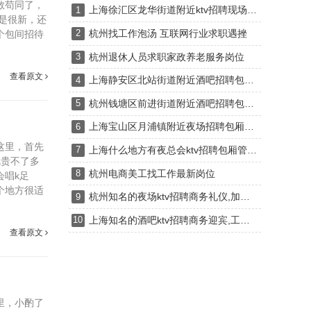
敢苟同了，
上海徐汇区龙华街道附近ktv招聘现场DJ,有哪些工作岗位
1
是很新，还
杭州找工作泡汤 互联网行业求职遇挫
个包间招待
2
杭州退休人员求职家政养老服务岗位
3
查看原文
上海静安区北站街道附近酒吧招聘包厢气氛租,一个月上几天班
4
杭州钱塘区前进街道附近酒吧招聘包厢服务员,(不抽台费)
5
上海宝山区月浦镇附近夜场招聘包厢陪唱,是当天上班当天发薪吗？
6
这里，首先
上海什么地方有夜总会ktv招聘包厢管家,还有哪些职位
7
包贵不了多
杭州电商美工找工作最新岗位
8
会唱k足
个地方很适
杭州知名的夜场ktv招聘商务礼仪,加班双倍工资吗？
9
上海知名的酒吧ktv招聘商务迎宾,工作时间和排班制度是怎样的？
10
查看原文
里，小酌了