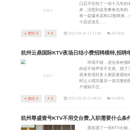
口忍不住拍了一张十几年的
来，没想到这里餐食也有的
有一盆爆米花和12瓶啤酒，
小店还送生......
2022-09-26 21:47:00
497评论
赞同
0
0
杭州云鼎国际KTV夜场日结小费招聘模特,招聘
环境不错，进去有种酒吧的
的还不错声音不失真。唱了
原来发现好多人都是麦霸哈
时让人唱完最后一首完整的
户感知不怎......
2022-09-26 21:46:53
515评论
赞同
0
0
杭州尊盛壹号KTV不用交台费,入职需要什么条
朋友团了一张KTV火锅，