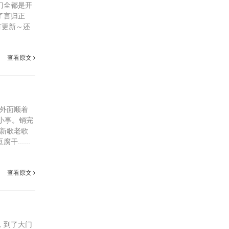
门全都是开
了言归正
有更新～还
查看原文
在外面顺着
。‍‍‍销完
，新歌老歌
.....
查看原文
，到了大门