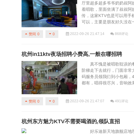
厅里超多超多爷爷奶奶叔阿
着唱歌，里面坐满了叔叔阿
传，这家KTV也是可以用手
可以，主要是朋友好久没在一...
2022-09-26 21:47:14
868评论
赞同
0
0
杭州in11ktv夜场招聘小费高,一般在哪招聘
️真不愧是被唱歌耽误的餐
阶梯走下去就行，门面非常大
码服务员领我们到小包厢，4
都有，唱得很尽兴，音响效果
2022-09-26 21:47:07
491评论
赞同
0
0
杭州东方魅力KTV不需要喝酒的,领队直招
好乐迪新天地旗舰店地理