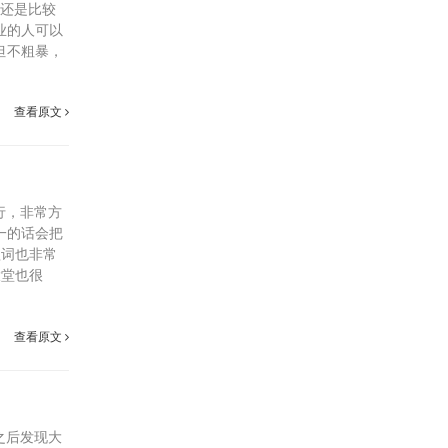
境还是比较
业的人可以
但不粗暴，
查看原文
行，非常方
一的话会把
歌词也非常
大堂也很
查看原文
之后发现大