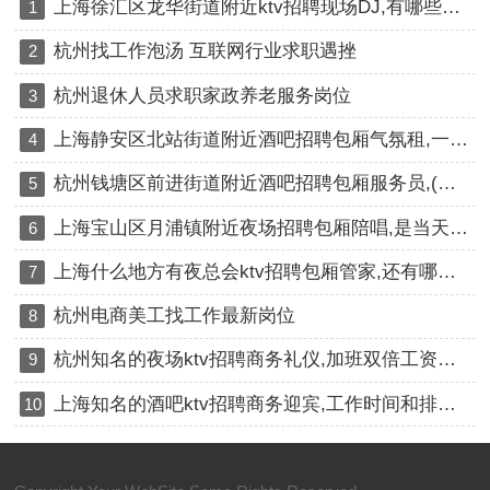
上海徐汇区龙华街道附近ktv招聘现场DJ,有哪些工作岗位
1
杭州找工作泡汤 互联网行业求职遇挫
2
杭州退休人员求职家政养老服务岗位
3
上海静安区北站街道附近酒吧招聘包厢气氛租,一个月上几天班
4
杭州钱塘区前进街道附近酒吧招聘包厢服务员,(不抽台费)
5
上海宝山区月浦镇附近夜场招聘包厢陪唱,是当天上班当天发薪吗？
6
上海什么地方有夜总会ktv招聘包厢管家,还有哪些职位
7
杭州电商美工找工作最新岗位
8
杭州知名的夜场ktv招聘商务礼仪,加班双倍工资吗？
9
上海知名的酒吧ktv招聘商务迎宾,工作时间和排班制度是怎样的？
10