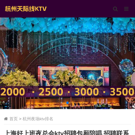
首页
>
杭州夜场ktv排名
上海好上班夜总会ktv招聘包厢陪唱,招聘联系