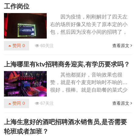
为很多人，没有抢唱歌的机会，听
工作岗位
着也不错，嗯！就这样，有机会带
因为疫情，刚刚解封了四天左
餐厅伙伴一起,很不错呢。地铁车公
右的场所好像又给关了原本定的小
庙站出来走一段路。很方便。环境
包，然后因为没有小间的招聘了，
也很好。非常大，下次还要来玩。
店家给我们换成了中包中包要大一
临时团购直接用，非常好，大众点
赞同
0
60关注
查看原文
些，音效更好一些，整体感觉比较
评的券还减免了5元。没有额外
新一些唱歌感觉还是挺爽的，音效
的......
也不错。价格也比较便宜，疫情结
上海哪里有ktv招聘商务迎宾,有学历要求吗？
束了有机会再去,这次去不太满意，
其他都挺好，音响效果也很
话筒也坏了，音响也不好！！环境
赞，就是有个麦克时响时不响的…
好，地理位置佳，服务一流！上海
很好，很棒。就是自助餐的菜式少
杨浦区附近酒吧招聘酒水促销员,有
了一点本来觉得音质还可以，谁知
哪些工作岗位......
赞同
0
67关注
查看原文
道还有半个小时服务员就进来说时
间到了，完了还说需要另外付十块
钱开机费，刚来的时候又说十块开
上海生意好的酒吧招聘酒水销售员,是否需要
机费是含在一百二十元的套餐里面
轮班或者加班？
的（送的套餐）虽然后面说十块钱