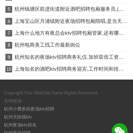
杭州钱塘区前进街道附近酒吧招聘包厢服务员,(不抽台费)
5
上海宝山区月浦镇附近夜场招聘包厢陪唱,是当天上班当天发薪吗？
6
上海什么地方有夜总会ktv招聘包厢管家,还有哪些职位
7
杭州电商美工找工作最新岗位
8
杭州知名的夜场ktv招聘商务礼仪,加班双倍工资吗？
9
上海知名的酒吧ktv招聘商务迎宾,工作时间和排班制度是怎样的？
10
Copyright Your WebSite.Some Rights Reserved.
友情链接:
杭州小费多的夜场ktv招聘
杭州天际线ktv
杭州夜场ktv排名
杭州夜场招聘