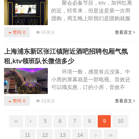
聚会必备节目，ktv，加州红离
只喝的饮料或啤酒，这个可以自己
的近，经常来，但是这是第一次用
选，选完就可以去自己的房间了，
团购，周五晚上听我们是团购就服
前台给的纸质小票上会有房间号，
务态度不怎么好，但是好在是去唱
全程是自己找的，没人指引；房间
赞同
0
65关注
查看原文
歌的，音响效果和招聘环境好就行
的设备算的上还行，歌曲库里的音
啦，到店加了七十，送了点啤酒和
乐还是蛮......
爆米花，又去买了一打啤酒，结账
上海浦东新区张江镇附近酒吧招聘包厢气氛
的小妹脸很臭，唉，唱到两点，忽
租,ktv领班队长微信多少
略掉这些不愉快，玩的还是很尽
环境一般，感觉有点没落。中
兴，比直接买单还是要便宜。。,，
小房的屏幕就是一部电视。音效还
啦啦啦。我的天李兰李兰李兰？吧
可以哦实惠，订的小房，音效不
吧吧李兰了吧吧的一抹交通方便，
好。吃的东西还行哎，真的很差，
玩的也很开心，下次再去！上海哪
赞同
0
63关注
查看原文
我其他KTV160还有果盘零食，他这
些酒吧ktv招聘酒水促销员,夜场
里368撒都没有，白水都没有，而且
上......
零食也炒鸡贵！话筒的回音，绝
‹‹
‹
5
6
7
8
9
10
了，我感觉我在小时候的KTV唱歌一
样，反正就是很差，没有下次了！
11
12
13
14
›
››