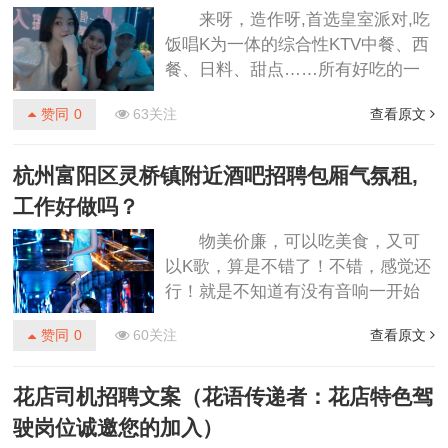
来呀，造作呀,首选皇室派对,吃
他们员工自己赔，钱是不多，但是
饭唱K为一体的综合性KTV中餐、西
一天的好心情就被破坏了，太失望
餐、日料、甜点……所有好吃的一
了,上海哪里有ktv招聘商务迎宾,有
网打尽专拯救五音不全的音痴，再
学历要求吗？......
赞同
0
63关注
查看原文
也不用不会唱歌傻乎乎呆坐几个小
时听别人唱了即能享受到各种美食
还能欣赏曼妙的歌声环境很不错
杭州富阳区灵桥镇附近酒吧招聘包厢气氛租,
哦，音质也,,音效不错，两个人不知
工作好做吗？
不觉两小时就过去了。很不错，服
物美价廉，可以吃美食，又可
务太度好，音响也很好上海生意好
以K歌，算是不错了！不错，感觉还
的酒吧招聘酒水销售员,是否需要轮
行！就是不知道有没有音响一开始
班或者加班？......
不好，后来慢慢就好了，建议麦霸
赞同
0
60关注
查看原文
们可以先让别人唱几首，后面会好
点杭州富阳区灵桥镇附近酒吧招聘
包厢气氛租,工作好做吗？
花店司机招聘文案（花语传递者：花店特色驾
......
驶岗位诚邀您的加入）