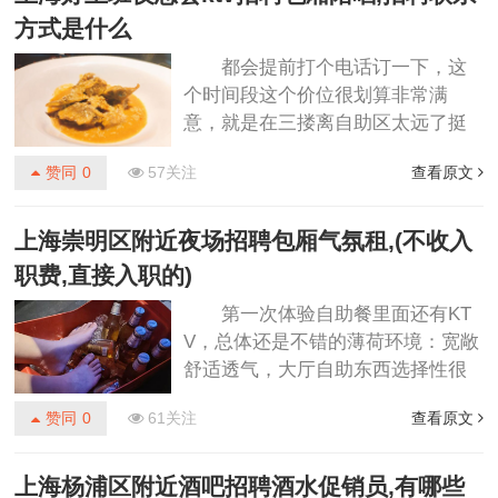
方式是什么
都会提前打个电话订一下，这
个时间段这个价位很划算非常满
意，就是在三搂离自助区太远了挺
划算的，虽然音响设备有点旧，但
赞同
0
57关注
查看原文
是音质还不错，下次可以早点去，
吃的东西多点。上海好上班夜总会kt
v招聘包厢陪唱,招聘联系方式是什
上海崇明区附近夜场招聘包厢气氛租,(不收入
么 ......
职费,直接入职的)
第一次体验自助餐里面还有KT
V，总体还是不错的薄荷环境：宽敞
舒适透气，大厅自助东西选择性很
多，招待也很好服务铃服务：服务
赞同
0
61关注
查看原文
小哥哥也很好，语气很好，后来想
要多木瓜牛奶，可惜没有了，就说
下次给你打多点，挺好的,设施：因
上海杨浦区附近酒吧招聘酒水促销员,有哪些