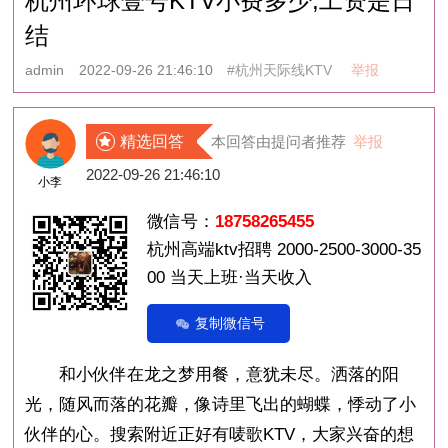
杭州环球壹号KTV小费多少,工资是日
结
admin
2022-09-26 21:46:10
#杭州天际线KTV
举报
精选回答
本回答由提问者推荐
举报
2022-09-26 21:46:10
小李
微信号：
18758265455
杭州高端ktv招聘 2000-2500-3000-35
00 当天上班·当天收入
复制微信号
和小伙伴在龙之梦用餐，意犹未尽。洒落的阳
光，随风而落的花瓣，像诗里飞出的蝴蝶，悸动了小
伙伴的心。搜索附近正好有唛歌KTV，大家兴奋的想