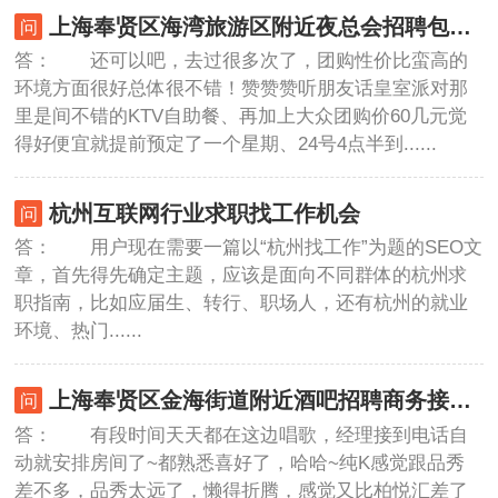
上海奉贤区海湾旅游区附近夜总会招聘包厢管家,(不抽台费)
答： 还可以吧，去过很多次了，团购性价比蛮高的
环境方面很好总体很不错！赞赞赞听朋友话皇室派对那
里是间不错的KTV自助餐、再加上大众团购价60几元觉
得好便宜就提前预定了一个星期、24号4点半到......
杭州互联网行业求职找工作机会
答： 用户现在需要一篇以“杭州找工作”为题的SEO文
章，首先得先确定主题，应该是面向不同群体的杭州求
职指南，比如应届生、转行、职场人，还有杭州的就业
环境、热门......
上海奉贤区金海街道附近酒吧招聘商务接待,工作好做吗？
答： 有段时间天天都在这边唱歌，经理接到电话自
动就安排房间了~都熟悉喜好了，哈哈~纯K感觉跟品秀
差不多，品秀太远了，懒得折腾，感觉又比柏悦汇差了