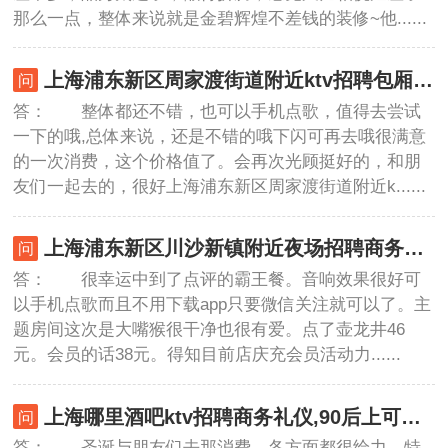
那么一点，整体来说就是金碧辉煌不差钱的装修~他......
上海浦东新区周家渡街道附近ktv招聘包厢陪唱,有哪些工作岗位
答： 整体都还不错，也可以手机点歌，值得去尝试
一下的哦,总体来说，还是不错的哦下闪可再去哦很满意
的一次消费，这个价格值了。会再次光顾挺好的，和朋
友们一起去的，很好上海浦东新区周家渡街道附近k......
上海浦东新区川沙新镇附近夜场招聘商务礼仪,无中介费的
答： 很幸运中到了点评的霸王餐。音响效果很好可
以手机点歌而且不用下载app只要微信关注就可以了。主
题房间这次是大嘴猴很干净也很有爱。点了壶龙井46
元。会员的话38元。得知目前店庆充会员活动力......
上海哪里酒吧ktv招聘商务礼仪,90后上可以做夜场招聘_
答： 圣诞与朋友们去那消费，各方面都很给力，特