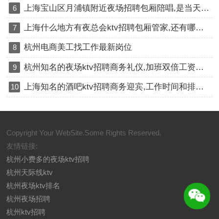
上海宝山区月浦镇附近夜场招聘包厢陪唱,是当天上班当天发薪吗？
6
上海什么地方有夜总会ktv招聘包厢管家,还有哪些职位
7
杭州电商美工找工作最新岗位
8
杭州知名的夜场ktv招聘商务礼仪,加班双倍工资吗？
9
上海知名的酒吧ktv招聘商务迎宾,工作时间和排班制度是怎样的？
10
Copyright Your WebSite.Some Rights Reserved.
友情链接:
杭州小费多的夜场ktv招聘
杭州天际线ktv
杭州夜场ktv排名
杭州夜场招聘
杭州ktv招聘