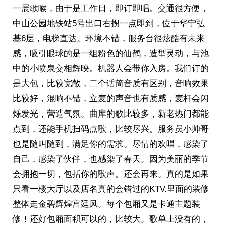
一展歌喉，由于是工作日，即订即唱。交通很方便，
中山公园地铁站5号出口右拐一点即到，位于华宁弘
基6层，电梯直达。环境不错，服务台很炫酷有未来
感，吸引眼球的是一组粉色的仙鹤，造型灵动，与池
中的小喷泉交相辉映。机器人会带你入房。我们订的
是大包，比较宽敞，二个话筒音质有区别，音响效果
比较好，混响不错，立麦的声音也有质感，麦杆会闪
烁发光，营造气氛。曲库的歌比较多，新老热门都能
点到，还能手机扫码点歌，比较尽兴。服务员小帅哥
也是随叫随到，满足你的需求。尽情的欢唱，感染了
自己，感染了伙伴，也感染了春天。因为美丽的季节
会拥抱一切，包括你的歌声。还会再来。真的是如果
只看一楼大厅以及店名真的会错过的KTV.里面的装修
整体走金碧辉煌宫廷风。每个包厢又是卡通主题装
修！还好包厢面积可以的，比较大。歌单上没有的，