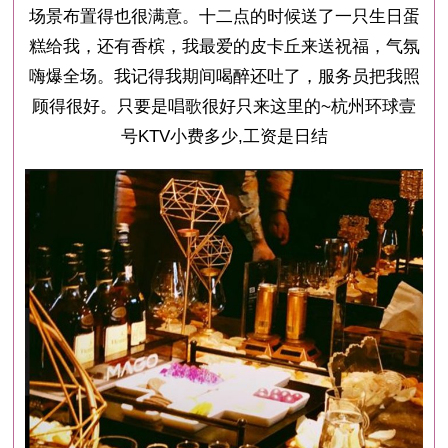
场景布置得也很满意。十二点的时候送了一只生日蛋
糕给我，还有香槟，我最爱的皮卡丘来送祝福，气氛
嗨爆全场。我记得我期间喝醉还吐了，服务员把我照
顾得很好。只要是唱歌很好只来这里的~杭州环球壹
号KTV小费多少,工资是日结