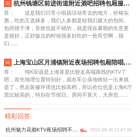
杭州钱塘区前进街道附近酒吧招聘包厢服务员,(不抽台费)
答： 这是我们日常小组搞活动常去的地方，价格实
惠，吃的又选择多，我们人多都是给我们最大的包间。
包间很干净，音效也挺不错的，就是现在暑期的生意更
是很好，正好饭点的时候很多好吃的一抢而空啊，我
们......
上海宝山区月浦镇附近夜场招聘包厢陪唱,是当天上班当天发薪吗？
答： 纯K应该是上海算是比较走高端路线的KTV了
吧，首先地理位置特别好，就在车公庙地铁站一出来就
是了，然后装修环境也比较高档，所以价位也是上海K厅
里比较高的，特别在节假日。房间不算大，大房也......
精彩回答
杭州魅力花都KTV夜场招聘不是拿小费的,跟领队还是直招
2022-09-26 21:47:36