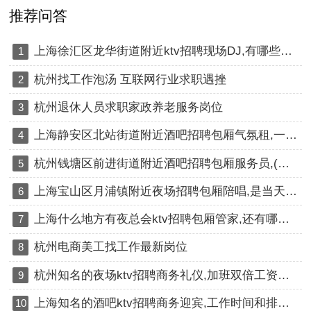
推荐问答
上海徐汇区龙华街道附近ktv招聘现场DJ,有哪些工作岗位
1
杭州找工作泡汤 互联网行业求职遇挫
2
杭州退休人员求职家政养老服务岗位
3
上海静安区北站街道附近酒吧招聘包厢气氛租,一个月上几天班
4
杭州钱塘区前进街道附近酒吧招聘包厢服务员,(不抽台费)
5
上海宝山区月浦镇附近夜场招聘包厢陪唱,是当天上班当天发薪吗？
6
上海什么地方有夜总会ktv招聘包厢管家,还有哪些职位
7
杭州电商美工找工作最新岗位
8
杭州知名的夜场ktv招聘商务礼仪,加班双倍工资吗？
9
上海知名的酒吧ktv招聘商务迎宾,工作时间和排班制度是怎样的？
10