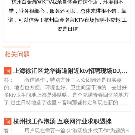
杭州白金瀚宫KTV我亲自体会过这个店，环境很不
错，业务很细心，服务还可以，总体来讲很不错，靠
谱，可以信赖！杭州白金瀚宫KTV夜场招聘小费起,工
资是日结
相关问题
上海徐汇区龙华街道附近ktv招聘现场DJ,有哪些工作岗位
答： 微信操作，特别方便！大众团购还是很实惠
的。地点也方便。环境也好。卫生间蛮干净的，去过好
多ktv卫生间地上都是湿哒哒。是个充满青春回忆的地方
了,过生日特地选了这里～音响那些肯定和现在新的......
杭州找工作泡汤 互联网行业求职遇挫
答： 用户现在需要一篇以“泡汤杭州找工作”为题的S