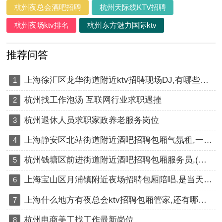
杭州夜总会酒吧招聘
杭州天际线KTV招聘
杭州夜场ktv排名
杭州东方魅力国际ktv
推荐问答
上海徐汇区龙华街道附近ktv招聘现场DJ,有哪些工作岗位
1
杭州找工作泡汤 互联网行业求职遇挫
2
杭州退休人员求职家政养老服务岗位
3
上海静安区北站街道附近酒吧招聘包厢气氛租,一个月上几天班
4
杭州钱塘区前进街道附近酒吧招聘包厢服务员,(不抽台费)
5
上海宝山区月浦镇附近夜场招聘包厢陪唱,是当天上班当天发薪吗？
6
上海什么地方有夜总会ktv招聘包厢管家,还有哪些职位
7
杭州电商美工找工作最新岗位
8