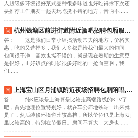
人超级多环境很好菜式品种很多味道也好吃得撑下次还
要推荐工作朋友一起去玩吃挺不错的地方，音响不......
杭州钱塘区前进街道附近酒吧招聘包厢服务员,(不抽台费)
答： 这是我们日常小组搞活动常去的地方，价格实
惠，吃的又选择多，我们人多都是给我们最大的包间。
包间很干净，音效也挺不错的，就是现在暑期的生意更
是很好，正好饭点的时候很多好吃的一抢而空啊，我
们......
上海宝山区月浦镇附近夜场招聘包厢陪唱,是当天上班当天发薪吗？
答： 纯K应该是上海算是比较走高端路线的KTV了
吧，首先地理位置特别好，就在车公庙地铁站一出来就
是了，然后装修环境也比较高档，所以价位也是上海K厅
里比较高的，特别在节假日。房间不算大，大房也......