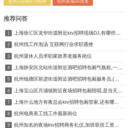
杭州天际线KTV招聘
杭州夜场ktv排名
推荐问答
上海徐汇区龙华街道附近ktv招聘现场DJ,有哪些工作岗位
1
杭州找工作泡汤 互联网行业求职遇挫
2
杭州退休人员求职家政养老服务岗位
3
上海静安区北站街道附近酒吧招聘包厢气氛租,一个月上几天班
4
杭州钱塘区前进街道附近酒吧招聘包厢服务员,(不抽台费)
5
上海宝山区月浦镇附近夜场招聘包厢陪唱,是当天上班当天发薪吗？
6
上海什么地方有夜总会ktv招聘包厢管家,还有哪些职位
7
杭州电商美工找工作最新岗位
8
杭州知名的夜场ktv招聘商务礼仪,加班双倍工资吗？
9