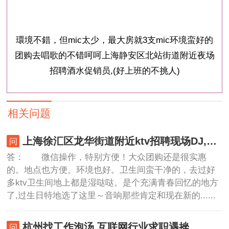
環境不錯，但mic太少，最大房就3支mic环境蛮好的
团购去唱歌的不错呵呵上海静安区北站街道附近夜场
招聘酒水促销员,(好上班的不挑人)
相关问题
上海徐汇区龙华街道附近ktv招聘现场DJ,有哪些工作岗位
答： 微信操作，特别方便！大众团购还是很实惠
的。地点也方便。环境也好。卫生间蛮干净的，去过好
多ktv卫生间地上都是湿哒哒。是个充满青春回忆的地方
了,过生日特地选了这里～音响那些肯定和现在新的......
杭州找工作泡汤 互联网行业求职遇挫