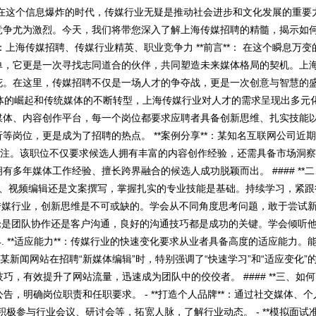
在这个信息爆炸的时代，传媒行业无疑是推动社会进步和文化发展的重要
竞争尤为激烈。今天，我们将带您深入了解上海传媒招聘的精髓，揭示如
**：上海传媒招聘、传媒行业精英、职业竞争力 **前言**： 在这个瞬息万
单，它更是一次寻找志同道合的伙伴，共同塑造未来媒体格局的契机。上
。在这里，传媒招聘不仅是一场人才的争夺战，更是一次创意与智慧的盛宴
着新媒体的崛起和传统媒体的不断转型，上海传媒行业对人才的需求呈现出多元
媒体、内容创作平台，每一个岗位都要求应聘者具备创新思维、扎实技能
岗位，更是成为了招聘的热点。 **案例分享**：某知名互联网公司近
关注。该职位不仅要求候选人拥有丰富的内容创作经验，还需具备市场洞
多年媒体工作经验、擅长跨界融合的候选人成功脱颖而出。 #### **
摄影摄像、视频编辑还是文案撰写，掌握扎实的专业技能是基础。持续学习，紧
*：在传媒行业，创新思维是不可或缺的。学会从不同角度思考问题，敢于尝试
*：无论是团队协作还是客户沟通，良好的沟通技巧都是成功的关键。学会倾听
. **适应能力**：传媒行业的快速变化要求从业者具备高度的适应能力。
：某新闻网站在招聘“新媒体编辑”时，特别强调了“快速学习”和“适应变化”
巧，有效提升了网站流量，迅速成为团队中的佼佼者。 #### **三、如
聘公告，明确岗位职责和任职要求。 - **打造个人品牌**：通过社交媒体、
：积极参与行业会议、研讨会等，拓宽人脉，了解行业动态。 - **模拟面试准