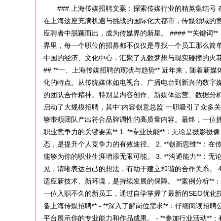
### 上海传媒招聘文案：探索传媒行业的精英集结号 
在上海这座充满机遇与挑战的国际化大都市，传媒领域的
应聘者中脱颖而出，成为传媒界的新星。 #### **关键词
界里，每一个职位的招募都不仅仅是寻找一个员工那么简
中国的经济、文化中心，汇聚了无数梦想与现实碰撞的火花
## **一、上海传媒招聘的现状与趋势** 近年来，随
化的特点。从传统媒体如电视台、广播电台到新兴的数字
的团队合作精神。特别是内容创作、新媒体运营、数据分析等
启动了大规模招聘，其中“内容创意总监”一职吸引了众多
够带领团队产出符合品牌调性的高质量内容。最终，一位拥有
职业竞争力的关键要素** 1. **专业技能**：无论是
态，是提升个人竞争力的有效途径。 2. **创新思维*
能够为你的职业生涯增添无限可能。 3. **沟通能力*
见，清晰表达自己的想法，有助于建立和谐的合作关系。 4
适应新技术、新环境，是持续发展的保障。 **案例分析**
一位入职不久的新员工，通过自学掌握了最新的SEO优化技
备上海传媒招聘** - **深入了解岗位需求**：仔细阅读招
平台展示你的专业能力和作品成果。 - **参加行业活动**