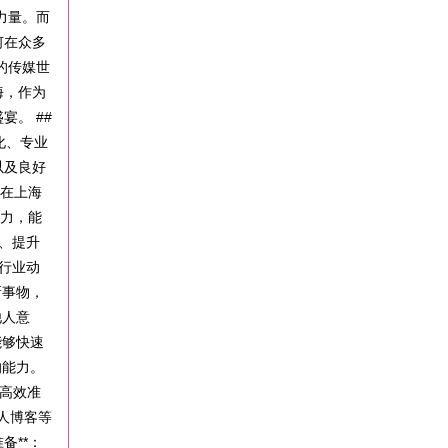
力量。而
何在众多
变的传媒世
海，作为
。 ##
化、专业
以及良好
期在上海
察力，能
二、提升
跟行业动
新事物，
他人意
能够快速
的能力。
何高效准
个人博客等
备**：