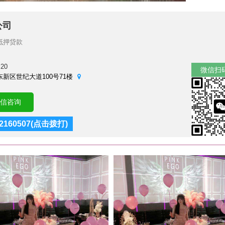
公司
抵押贷款
:20
微信扫
新区世纪大道100号71楼
信咨询
2160507(点击拨打)