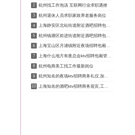
杭州找工作泡汤 互联网行业求职遇挫
2
杭州退休人员求职家政养老服务岗位
3
上海静安区北站街道附近酒吧招聘包厢气氛租,一个月上几天班
4
杭州钱塘区前进街道附近酒吧招聘包厢服务员,(不抽台费)
5
上海宝山区月浦镇附近夜场招聘包厢陪唱,是当天上班当天发薪吗？
6
上海什么地方有夜总会ktv招聘包厢管家,还有哪些职位
7
杭州电商美工找工作最新岗位
8
杭州知名的夜场ktv招聘商务礼仪,加班双倍工资吗？
9
上海知名的酒吧ktv招聘商务迎宾,工作时间和排班制度是怎样的？
10