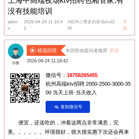
上海中高端夜场ktv招聘包厢管家,有
没有技能培训
admi
2026-04-24 11:18:4
#杭州小费多的夜场ktv招
举
n
2
聘
报
精选回答
本回答由提问者推荐
举报
2026-04-24 11:18:42
小张
微信号：
18758265455
杭州高端ktv招聘 2000-2500-3000-35
00 当天上班·当天收入
复制微信号
便宜，还送吃的，冲着这两点非常满意，完
美。。。。。。环境很好，很大很实惠下次还会再来