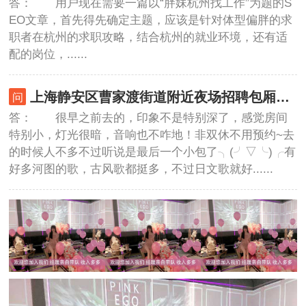
答： 用户现在需要一篇以“胖妹杭州找工作”为题的S
EO文章，首先得先确定主题，应该是针对体型偏胖的求
职者在杭州的求职攻略，结合杭州的就业环境，还有适
配的岗位，......
上海静安区曹家渡街道附近夜场招聘包厢气氛租,招聘微信多少
答： 很早之前去的，印象不是特别深了，感觉房间
特别小，灯光很暗，音响也不咋地！非双休不用预约~去
的时候人不多不过听说是最后一个小包了╮(╯▽╰)╭有
好多河图的歌，古风歌都挺多，不过日文歌就好......