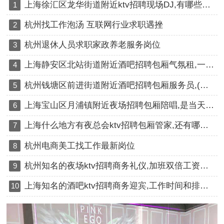
上海徐汇区龙华街道附近ktv招聘现场DJ,有哪些工作岗位
1
杭州找工作泡汤 互联网行业求职遇挫
2
杭州退休人员求职家政养老服务岗位
3
上海静安区北站街道附近酒吧招聘包厢气氛租,一个月上几天班
4
杭州钱塘区前进街道附近酒吧招聘包厢服务员,(不抽台费)
5
上海宝山区月浦镇附近夜场招聘包厢陪唱,是当天上班当天发薪吗？
6
上海什么地方有夜总会ktv招聘包厢管家,还有哪些职位
7
杭州电商美工找工作最新岗位
8
杭州知名的夜场ktv招聘商务礼仪,加班双倍工资吗？
9
上海知名的酒吧ktv招聘商务迎宾,工作时间和排班制度是怎样的？
10