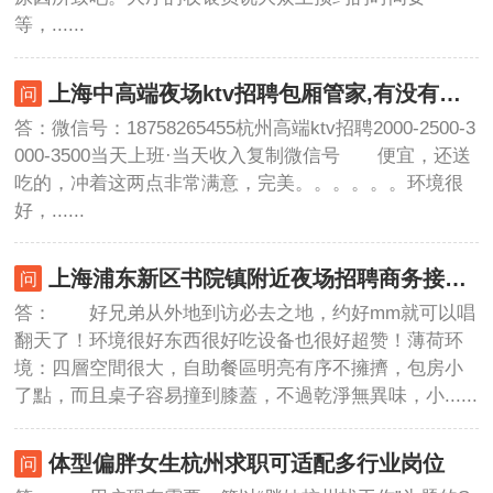
等，......
上海中高端夜场ktv招聘包厢管家,有没有技能培训
答：微信号：18758265455杭州高端ktv招聘2000-2500-3
000-3500当天上班·当天收入复制微信号 便宜，还送
吃的，冲着这两点非常满意，完美。。。。。。环境很
好，......
上海浦东新区书院镇附近夜场招聘商务接待,(不压工资待遇好的)
答： 好兄弟从外地到访必去之地，约好mm就可以唱
翻天了！环境很好东西很好吃设备也很好超赞！薄荷环
境：四層空間很大，自助餐區明亮有序不擁擠，包房小
了點，而且桌子容易撞到膝蓋，不過乾淨無異味，小......
体型偏胖女生杭州求职可适配多行业岗位