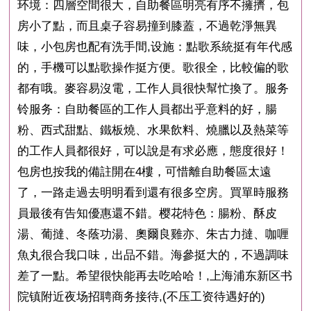
环境：四層空間很大，自助餐區明亮有序不擁擠，包
房小了點，而且桌子容易撞到膝蓋，不過乾淨無異
味，小包房也配有洗手間,设施：點歌系統挺有年代感
的，手機可以點歌操作挺方便。歌很全，比較偏的歌
都有哦。麥容易沒電，工作人員很快幫忙換了。服务
铃服务：自助餐區的工作人員都出乎意料的好，腸
粉、西式甜點、鐵板燒、水果飲料、燒臘以及熱菜等
的工作人員都很好，可以說是有求必應，態度很好！
包房也按我的備註開在4樓，可惜離自助餐區太遠
了，一路走過去明明看到還有很多空房。買單時服務
員最後有告知優惠還不錯。樱花特色：腸粉、酥皮
湯、葡撻、冬蔭功湯、奧爾良雞亦、朱古力撻、咖喱
魚丸很合我口味，出品不錯。海參挺大的，不過調味
差了一點。希望很快能再去吃哈哈！,上海浦东新区书
院镇附近夜场招聘商务接待,(不压工资待遇好的)