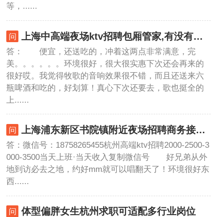
等，......
上海中高端夜场ktv招聘包厢管家,有没有技能培训
答： 便宜，还送吃的，冲着这两点非常满意，完
美。。。。。。环境很好，很大很实惠下次还会再来的
很好哎。我觉得牧歌的音响效果很不错，而且还送来六
瓶啤酒和吃的，好划算！真心下次还要去，歌也挺全的
上......
上海浦东新区书院镇附近夜场招聘商务接待,(不压工资待遇好的)
答：微信号：18758265455杭州高端ktv招聘2000-2500-3
000-3500当天上班·当天收入复制微信号 好兄弟从外
地到访必去之地，约好mm就可以唱翻天了！环境很好东
西......
体型偏胖女生杭州求职可适配多行业岗位