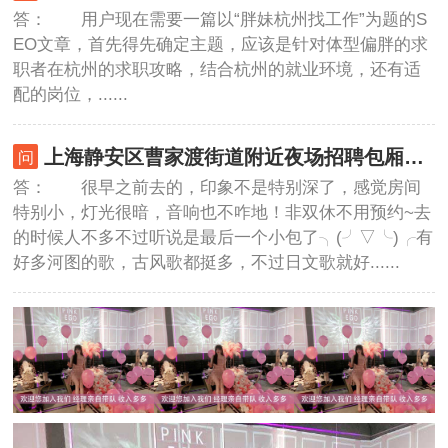
答： 用户现在需要一篇以“胖妹杭州找工作”为题的S
EO文章，首先得先确定主题，应该是针对体型偏胖的求
职者在杭州的求职攻略，结合杭州的就业环境，还有适
配的岗位，......
上海静安区曹家渡街道附近夜场招聘包厢气氛租,招聘微信多少
答： 很早之前去的，印象不是特别深了，感觉房间
特别小，灯光很暗，音响也不咋地！非双休不用预约~去
的时候人不多不过听说是最后一个小包了╮(╯▽╰)╭有
好多河图的歌，古风歌都挺多，不过日文歌就好......