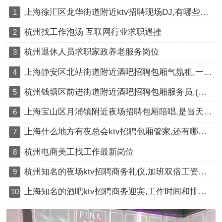
上海徐汇区龙华街道附近ktv招聘现场DJ,有哪些工作岗位
1
杭州找工作泡汤 互联网行业求职遇挫
2
杭州退休人员求职家政养老服务岗位
3
上海静安区北站街道附近酒吧招聘包厢气氛租,一个月上几天班
4
杭州钱塘区前进街道附近酒吧招聘包厢服务员,(不抽台费)
5
上海宝山区月浦镇附近夜场招聘包厢陪唱,是当天上班当天发薪吗？
6
上海什么地方有夜总会ktv招聘包厢管家,还有哪些职位
7
杭州电商美工找工作最新岗位
8
杭州知名的夜场ktv招聘商务礼仪,加班双倍工资吗？
9
上海知名的酒吧ktv招聘商务迎宾,工作时间和排班制度是怎样的？
10