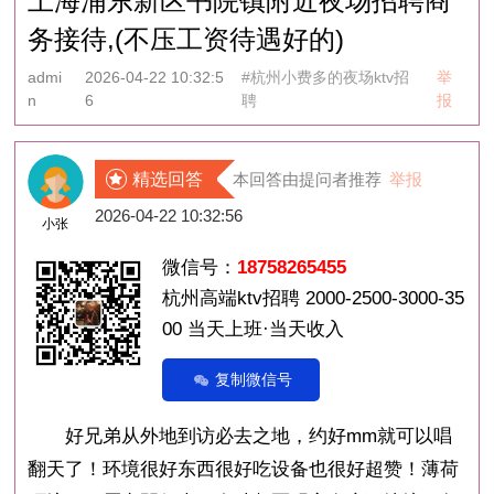
上海浦东新区书院镇附近夜场招聘商
务接待,(不压工资待遇好的)
admi
2026-04-22 10:32:5
#杭州小费多的夜场ktv招
举
n
6
聘
报
精选回答
本回答由提问者推荐
举报
2026-04-22 10:32:56
小张
微信号：
18758265455
杭州高端ktv招聘 2000-2500-3000-35
00 当天上班·当天收入
复制微信号
好兄弟从外地到访必去之地，约好mm就可以唱
翻天了！环境很好东西很好吃设备也很好超赞！薄荷