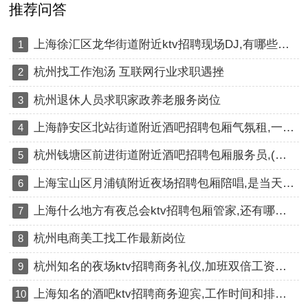
推荐问答
上海徐汇区龙华街道附近ktv招聘现场DJ,有哪些工作岗位
1
杭州找工作泡汤 互联网行业求职遇挫
2
杭州退休人员求职家政养老服务岗位
3
上海静安区北站街道附近酒吧招聘包厢气氛租,一个月上几天班
4
杭州钱塘区前进街道附近酒吧招聘包厢服务员,(不抽台费)
5
上海宝山区月浦镇附近夜场招聘包厢陪唱,是当天上班当天发薪吗？
6
上海什么地方有夜总会ktv招聘包厢管家,还有哪些职位
7
杭州电商美工找工作最新岗位
8
杭州知名的夜场ktv招聘商务礼仪,加班双倍工资吗？
9
上海知名的酒吧ktv招聘商务迎宾,工作时间和排班制度是怎样的？
10