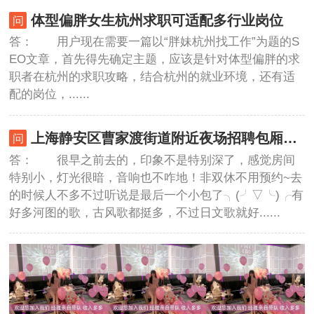
体型偏胖女生杭州求职可适配多行业岗位
答： 用户现在需要一篇以“胖妹杭州找工作”为题的S
EO文章，首先得先确定主题，应该是针对体型偏胖的求
职者在杭州的求职攻略，结合杭州的就业环境，还有适
配的岗位，......
上海静安区曹家渡街道附近夜场招聘包厢气氛租,招聘微信多少
答： 很早之前去的，印象不是特别深了，感觉房间
特别小，灯光很暗，音响也不咋地！非双休不用预约~去
的时候人不多不过听说是最后一个小包了╮(╯▽╰)╭有
好多河图的歌，古风歌都挺多，不过日文歌就好......