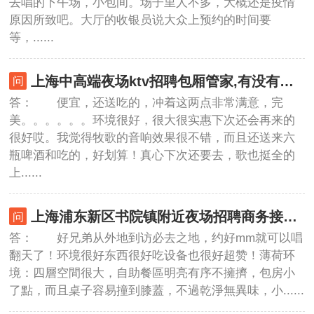
去唱的下午场，小包间。场子里人不多，大概还是疫情
原因所致吧。大厅的收银员说大众上预约的时间要
等，......
上海中高端夜场ktv招聘包厢管家,有没有技能培训
答： 便宜，还送吃的，冲着这两点非常满意，完
美。。。。。。环境很好，很大很实惠下次还会再来的
很好哎。我觉得牧歌的音响效果很不错，而且还送来六
瓶啤酒和吃的，好划算！真心下次还要去，歌也挺全的
上......
上海浦东新区书院镇附近夜场招聘商务接待,(不压工资待遇好的)
答： 好兄弟从外地到访必去之地，约好mm就可以唱
翻天了！环境很好东西很好吃设备也很好超赞！薄荷环
境：四層空間很大，自助餐區明亮有序不擁擠，包房小
了點，而且桌子容易撞到膝蓋，不過乾淨無異味，小......