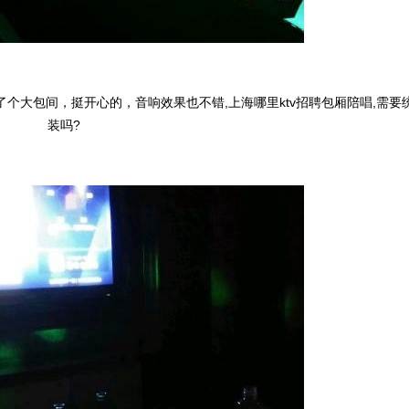
个大包间，挺开心的，音响效果也不错,上海哪里ktv招聘包厢陪唱,需要
装吗?