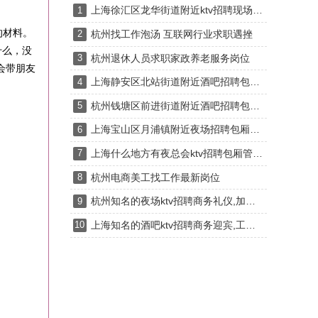
上海徐汇区龙华街道附近ktv招聘现场DJ,有哪些工作岗位
1
的材料。
杭州找工作泡汤 互联网行业求职遇挫
2
什么，没
杭州退休人员求职家政养老服务岗位
3
会带朋友
上海静安区北站街道附近酒吧招聘包厢气氛租,一个月上几天班
4
杭州钱塘区前进街道附近酒吧招聘包厢服务员,(不抽台费)
5
上海宝山区月浦镇附近夜场招聘包厢陪唱,是当天上班当天发薪吗？
6
上海什么地方有夜总会ktv招聘包厢管家,还有哪些职位
7
杭州电商美工找工作最新岗位
8
杭州知名的夜场ktv招聘商务礼仪,加班双倍工资吗？
9
上海知名的酒吧ktv招聘商务迎宾,工作时间和排班制度是怎样的？
10