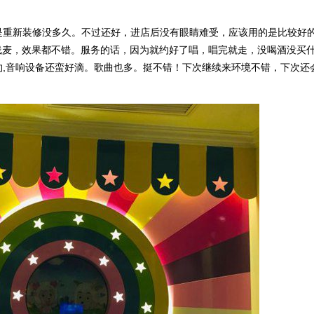
重新装修没多久。不过还好，进店后没有眼睛难受，应该用的是比较好
线麦，效果都不错。服务的话，因为就约好了唱，唱完就走，没喝酒没买
,音响设备还蛮好滴。歌曲也多。挺不错！下次继续来环境不错，下次还